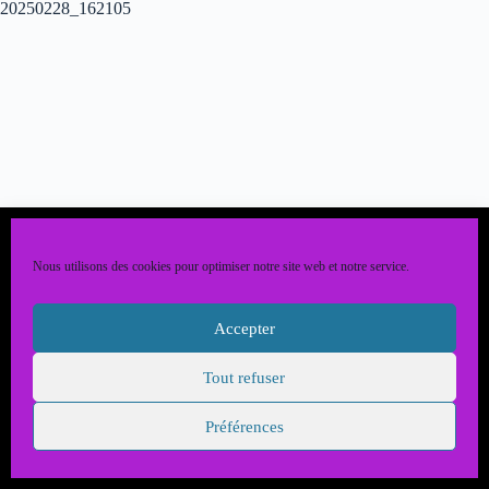
20250228_162105
Nous utilisons des cookies pour optimiser notre site web et notre service.
Accepter
Tout refuser
Copyright @ L'USEP Ger Séron - JGDCom'64
Mentions Légales
Préférences
Politique de confidentialité