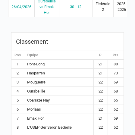
Oursbelille
Fédérale
2025-
26/04/2026
vs Emak
30 - 12
2
2026
Hor
Classement
Pos
Équipe
P
Pts
1
Pont-Long
21
88
2
Hasparren
21
70
3
Mouguerre
22
69
4
Oursbelille
22
68
5
Coarraze Nay
22
65
6
Morlaas
22
62
7
Emak Hor
21
59
8
L’USEP Ger Seron Bedeille
22
52