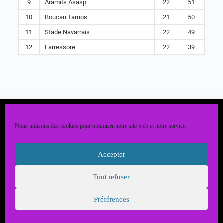
9
Aramits Asasp
22
51
10
Boucau Tarnos
21
50
11
Stade Navarrais
22
49
12
Larressore
22
39
Nous utilisons des cookies pour optimiser notre site web et notre service.
Accepter
Tout refuser
Copyright @ L'USEP Ger Séron - JGDCom'64
Mentions Légales
Préférences
Politique de confidentialité